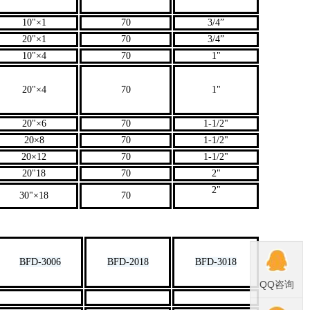
10"×1
70
3/4”
20"×1
70
3/4”
10"×4
70
1"
20"×4
70
1"
20"×6
70
1-1/2"
20×8
70
1-1/2"
20×12
70
1-1/2"
20"18
70
2"
2"
30"×18
70
BFD-3006
BFD-2018
BFD-3018
QQ咨询