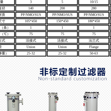
量
3
5
10/15
直径
140
200
280
材质
PP/NMO/SUS
PP/NMO/SUS
PP/NMO/SUS
尺寸
105*450
150*450
180*450
（条）
1
1
1
（℃）
75
75
75
方式
活接式
活接式
法兰式
径
Union
Union
Flange
净重）
25-32
25-32
50-63