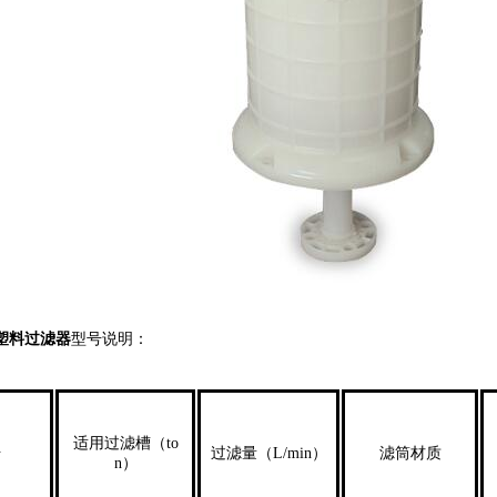
塑料过滤器
型号说明：
适用过滤槽（to
号
过滤量（L/min）
滤筒材质
n）